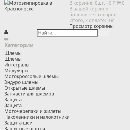
В корзине:
0шт.
- 0 ₽
0
В вашей корзине
больше нет товаров
Итого, к оплате:
0 ₽
Просмотр корзины
Категории
Шлемы
Шлемы
Интегралы
Модуляры
Мотокроссовые шлемы
Эндуро шлемы
Открытые шлемы
Запчасти для шлемов
Защита
Защита
Моточерепахи и жилеты
Наколенники и налокотники
Защита шеи
Защитные шорты