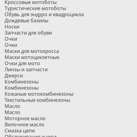
Кроссовые мотоботы
Туристические мотоботы
Обувь для эндуро и квадроцикла
Дождевые бахилы
Носки
Запчасти для обуви
Очки
Очки
Маски для мотокросса
Маски мотоциклетные
Очки для мото
Линзы и запчасти
Джерси
Комбинезоны
Комбинезоны
Кожаные мотокомбинезоны
Текстильные комбинезоны
Масло
Масло
Моторное масло
Вилочное масло
Смазка цепи
Обслуживание и уход