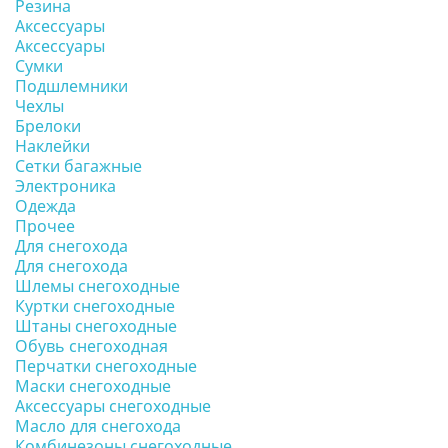
Резина
Аксессуары
Аксессуары
Сумки
Подшлемники
Чехлы
Брелоки
Наклейки
Сетки багажные
Электроника
Одежда
Прочее
Для снегохода
Для снегохода
Шлемы снегоходные
Куртки снегоходные
Штаны снегоходные
Обувь снегоходная
Перчатки снегоходные
Маски снегоходные
Аксессуары снегоходные
Масло для снегохода
Комбинезоны снегоходные