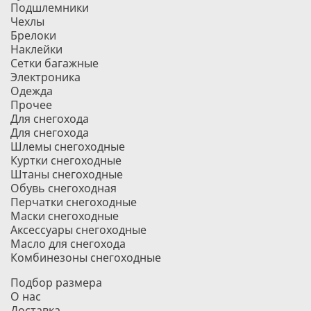
Подшлемники
Чехлы
Брелоки
Наклейки
Сетки багажные
Электроника
Одежда
Прочее
Для снегохода
Для снегохода
Шлемы снегоходные
Куртки снегоходные
Штаны снегоходные
Обувь снегоходная
Перчатки снегоходные
Маски снегоходные
Аксессуары снегоходные
Масло для снегохода
Комбинезоны снегоходные
Подбор размера
О нас
Доставка