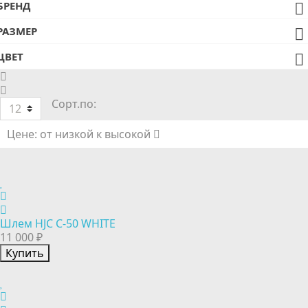
БРЕНД

РАЗМЕР

ЦВЕТ

Сорт.по:
12
Цене: от низкой к высокой
Шлем HJC C-50 WHITE
11 000 ₽
Купить