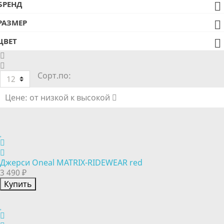
БРЕНД

РАЗМЕР

ЦВЕТ

Сорт.по:
12
Цене: от низкой к высокой
Джерси Oneal MATRIX-RIDEWEAR red
3 490 ₽
Купить