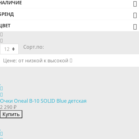
НАЛИЧИЕ

БРЕНД

ЦВЕТ

Сорт.по:
12
Цене: от низкой к высокой
Очки Oneal B-10 SOLID Blue детская
2 290 ₽
Купить