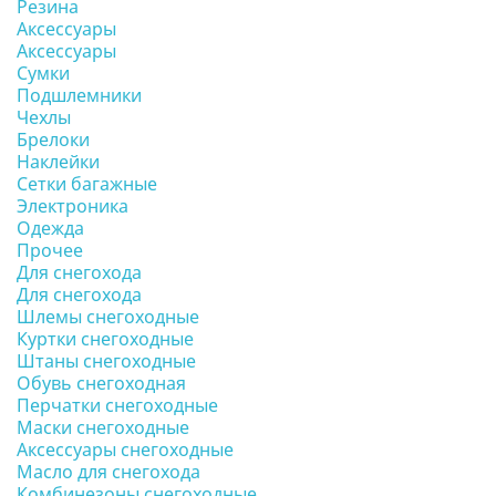
Резина
Аксессуары
Аксессуары
Сумки
Подшлемники
Чехлы
Брелоки
Наклейки
Сетки багажные
Электроника
Одежда
Прочее
Для снегохода
Для снегохода
Шлемы снегоходные
Куртки снегоходные
Штаны снегоходные
Обувь снегоходная
Перчатки снегоходные
Маски снегоходные
Аксессуары снегоходные
Масло для снегохода
Комбинезоны снегоходные