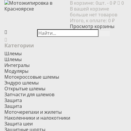
В корзине:
0шт.
- 0 ₽
0
В вашей корзине
больше нет товаров
Итого, к оплате:
0 ₽
Просмотр корзины
Категории
Шлемы
Шлемы
Интегралы
Модуляры
Мотокроссовые шлемы
Эндуро шлемы
Открытые шлемы
Запчасти для шлемов
Защита
Защита
Моточерепахи и жилеты
Наколенники и налокотники
Защита шеи
Защитные шорты