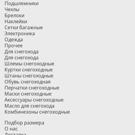
Подшлемники
Чехлы
Брелоки
Наклейки
Сетки багажные
Электроника
Одежда
Прочее
Для снегохода
Для снегохода
Шлемы снегоходные
Куртки снегоходные
Штаны снегоходные
Обувь снегоходная
Перчатки снегоходные
Маски снегоходные
Аксессуары снегоходные
Масло для снегохода
Комбинезоны снегоходные
Подбор размера
О нас
Доставка