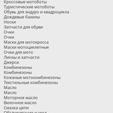
Кроссовые мотоботы
Туристические мотоботы
Обувь для эндуро и квадроцикла
Дождевые бахилы
Носки
Запчасти для обуви
Очки
Очки
Маски для мотокросса
Маски мотоциклетные
Очки для мото
Линзы и запчасти
Джерси
Комбинезоны
Комбинезоны
Кожаные мотокомбинезоны
Текстильные комбинезоны
Масло
Масло
Моторное масло
Вилочное масло
Смазка цепи
Обслуживание и уход