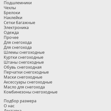
Подшлемники
Чехлы
Брелоки
Наклейки
Сетки багажные
Электроника
Одежда
Прочее
Для снегохода
Для снегохода
Шлемы снегоходные
Куртки снегоходные
Штаны снегоходные
Обувь снегоходная
Перчатки снегоходные
Маски снегоходные
Аксессуары снегоходные
Масло для снегохода
Комбинезоны снегоходные
Подбор размера
О нас
Доставка