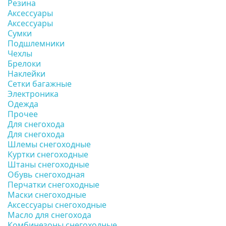
Резина
Аксессуары
Аксессуары
Сумки
Подшлемники
Чехлы
Брелоки
Наклейки
Сетки багажные
Электроника
Одежда
Прочее
Для снегохода
Для снегохода
Шлемы снегоходные
Куртки снегоходные
Штаны снегоходные
Обувь снегоходная
Перчатки снегоходные
Маски снегоходные
Аксессуары снегоходные
Масло для снегохода
Комбинезоны снегоходные