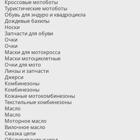
Кроссовые мотоботы
Туристические мотоботы
Обувь для эндуро и квадроцикла
Дождевые бахилы
Носки
Запчасти для обуви
Очки
Очки
Маски для мотокросса
Маски мотоциклетные
Очки для мото
Линзы и запчасти
Джерси
Комбинезоны
Комбинезоны
Кожаные мотокомбинезоны
Текстильные комбинезоны
Масло
Масло
Моторное масло
Вилочное масло
Смазка цепи
Обслуживание и уход