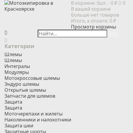
В корзине:
0шт.
- 0 ₽
0
В вашей корзине
больше нет товаров
Итого, к оплате:
0 ₽
Просмотр корзины
Категории
Шлемы
Шлемы
Интегралы
Модуляры
Мотокроссовые шлемы
Эндуро шлемы
Открытые шлемы
Запчасти для шлемов
Защита
Защита
Моточерепахи и жилеты
Наколенники и налокотники
Защита шеи
Защитные шорты