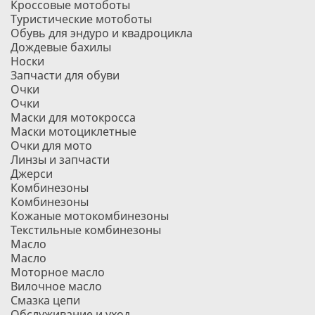
Кроссовые мотоботы
Туристические мотоботы
Обувь для эндуро и квадроцикла
Дождевые бахилы
Носки
Запчасти для обуви
Очки
Очки
Маски для мотокросса
Маски мотоциклетные
Очки для мото
Линзы и запчасти
Джерси
Комбинезоны
Комбинезоны
Кожаные мотокомбинезоны
Текстильные комбинезоны
Масло
Масло
Моторное масло
Вилочное масло
Смазка цепи
Обслуживание и уход