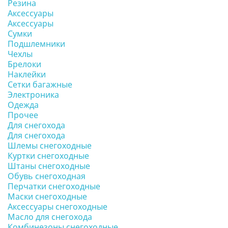
Резина
Аксессуары
Аксессуары
Сумки
Подшлемники
Чехлы
Брелоки
Наклейки
Сетки багажные
Электроника
Одежда
Прочее
Для снегохода
Для снегохода
Шлемы снегоходные
Куртки снегоходные
Штаны снегоходные
Обувь снегоходная
Перчатки снегоходные
Маски снегоходные
Аксессуары снегоходные
Масло для снегохода
Комбинезоны снегоходные