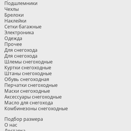
Подшлемники
Чехлы
Брелоки
Наклейки
Сетки багажные
Электроника
Одежда
Прочее
Для снегохода
Для снегохода
Шлемы снегоходные
Куртки снегоходные
Штаны снегоходные
Обувь снегоходная
Перчатки снегоходные
Маски снегоходные
Аксессуары снегоходные
Масло для снегохода
Комбинезоны снегоходные
Подбор размера
О нас
Доставка