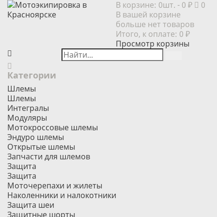
В корзине:
0шт.
- 0 ₽
0
В вашей корзине
больше нет товаров
Итого, к оплате:
0 ₽
Просмотр корзины
Категории
Шлемы
Шлемы
Интегралы
Модуляры
Мотокроссовые шлемы
Эндуро шлемы
Открытые шлемы
Запчасти для шлемов
Защита
Защита
Моточерепахи и жилеты
Наколенники и налокотники
Защита шеи
Защитные шорты