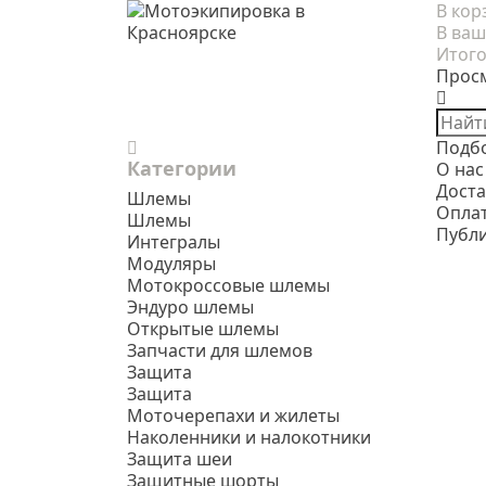
В кор
В ваш
Итого
Прос
Подб
Категории
О нас
Доста
Шлемы
Опла
Шлемы
Публ
Интегралы
Модуляры
Мотокроссовые шлемы
Эндуро шлемы
Открытые шлемы
Запчасти для шлемов
Защита
Защита
Моточерепахи и жилеты
Наколенники и налокотники
Защита шеи
Защитные шорты