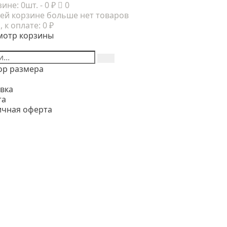
зине:
0шт.
- 0 ₽
0
ей корзине больше нет товаров
, к оплате:
0 ₽
мотр корзины
ор размера
вка
та
ичная оферта