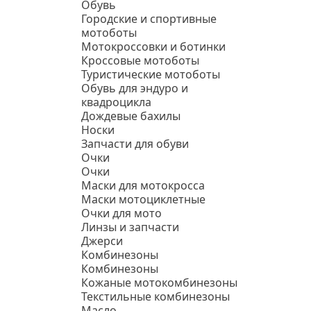
Обувь
Городские и спортивные
мотоботы
Мотокроссовки и ботинки
Кроссовые мотоботы
Туристические мотоботы
Обувь для эндуро и
квадроцикла
Дождевые бахилы
Носки
Запчасти для обуви
Очки
Очки
Маски для мотокросса
Маски мотоциклетные
Очки для мото
Линзы и запчасти
Джерси
Комбинезоны
Комбинезоны
Кожаные мотокомбинезоны
Текстильные комбинезоны
Масло