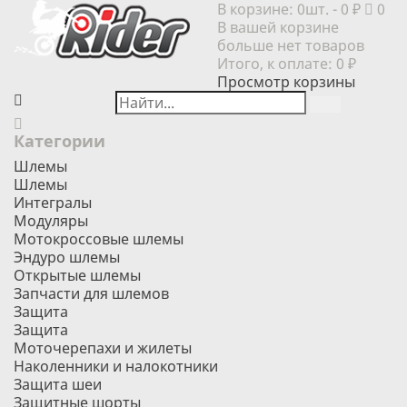
В корзине:
0шт.
- 0 ₽
0
В вашей корзине
больше нет товаров
Итого, к оплате:
0 ₽
Просмотр корзины
Категории
Шлемы
Шлемы
Интегралы
Модуляры
Мотокроссовые шлемы
Эндуро шлемы
Открытые шлемы
Запчасти для шлемов
Защита
Защита
Моточерепахи и жилеты
Наколенники и налокотники
Защита шеи
Защитные шорты