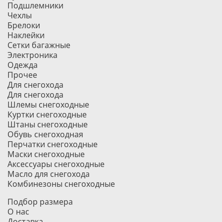
Подшлемники
Чехлы
Брелоки
Наклейки
Сетки багажные
Электроника
Одежда
Прочее
Для снегохода
Для снегохода
Шлемы снегоходные
Куртки снегоходные
Штаны снегоходные
Обувь снегоходная
Перчатки снегоходные
Маски снегоходные
Аксессуары снегоходные
Масло для снегохода
Комбинезоны снегоходные
Подбор размера
О нас
Доставка