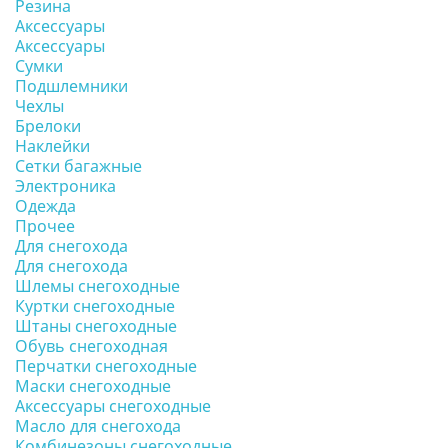
Резина
Аксессуары
Аксессуары
Сумки
Подшлемники
Чехлы
Брелоки
Наклейки
Сетки багажные
Электроника
Одежда
Прочее
Для снегохода
Для снегохода
Шлемы снегоходные
Куртки снегоходные
Штаны снегоходные
Обувь снегоходная
Перчатки снегоходные
Маски снегоходные
Аксессуары снегоходные
Масло для снегохода
Комбинезоны снегоходные