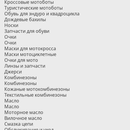
Кроссовые мотоботы
Туристические мотоботы
Обувь для эндуро и квадроцикла
Дождевые бахилы
Носки
Запчасти для обуви
Очки
Очки
Маски для мотокросса
Маски мотоциклетные
Очки для мото
Линзы и запчасти
Джерси
Комбинезоны
Комбинезоны
Кожаные мотокомбинезоны
Текстильные комбинезоны
Масло
Масло
Моторное масло
Вилочное масло
Смазка цепи
Обслуживание и уход