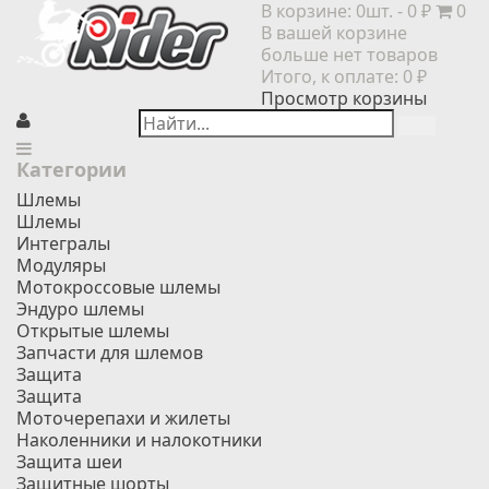
В корзине:
0шт.
- 0 ₽
0
В вашей корзине
больше нет товаров
Итого, к оплате:
0 ₽
Просмотр корзины
Категории
Шлемы
Шлемы
Интегралы
Модуляры
Мотокроссовые шлемы
Эндуро шлемы
Открытые шлемы
Запчасти для шлемов
Защита
Защита
Моточерепахи и жилеты
Наколенники и налокотники
Защита шеи
Защитные шорты