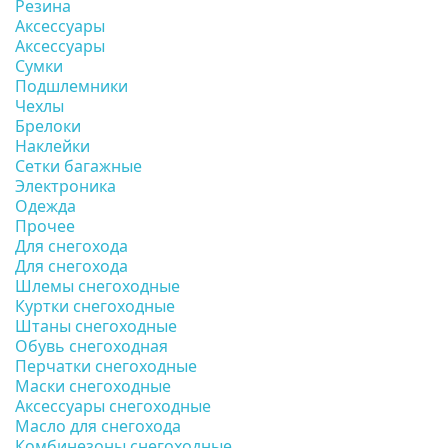
Резина
Аксессуары
Аксессуары
Сумки
Подшлемники
Чехлы
Брелоки
Наклейки
Сетки багажные
Электроника
Одежда
Прочее
Для снегохода
Для снегохода
Шлемы снегоходные
Куртки снегоходные
Штаны снегоходные
Обувь снегоходная
Перчатки снегоходные
Маски снегоходные
Аксессуары снегоходные
Масло для снегохода
Комбинезоны снегоходные