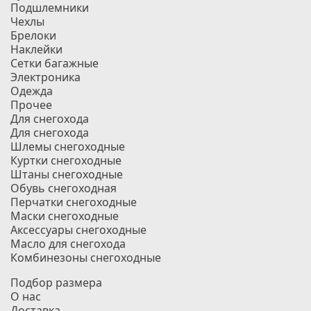
Подшлемники
Чехлы
Брелоки
Наклейки
Сетки багажные
Электроника
Одежда
Прочее
Для снегохода
Для снегохода
Шлемы снегоходные
Куртки снегоходные
Штаны снегоходные
Обувь снегоходная
Перчатки снегоходные
Маски снегоходные
Аксессуары снегоходные
Масло для снегохода
Комбинезоны снегоходные
Подбор размера
О нас
Доставка