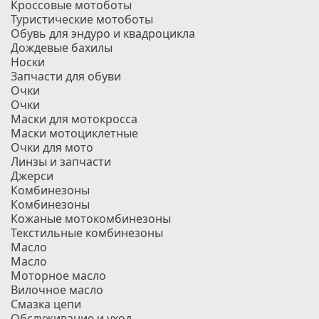
Кроссовые мотоботы
Туристические мотоботы
Обувь для эндуро и квадроцикла
Дождевые бахилы
Носки
Запчасти для обуви
Очки
Очки
Маски для мотокросса
Маски мотоциклетные
Очки для мото
Линзы и запчасти
Джерси
Комбинезоны
Комбинезоны
Кожаные мотокомбинезоны
Текстильные комбинезоны
Масло
Масло
Моторное масло
Вилочное масло
Смазка цепи
Обслуживание и уход