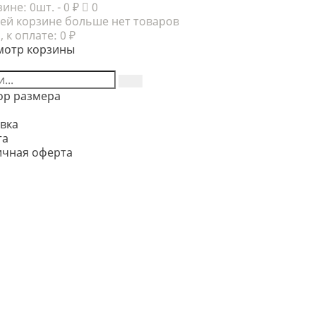
зине:
0шт.
- 0 ₽
0
ей корзине больше нет товаров
, к оплате:
0 ₽
мотр корзины
ор размера
вка
та
ичная оферта