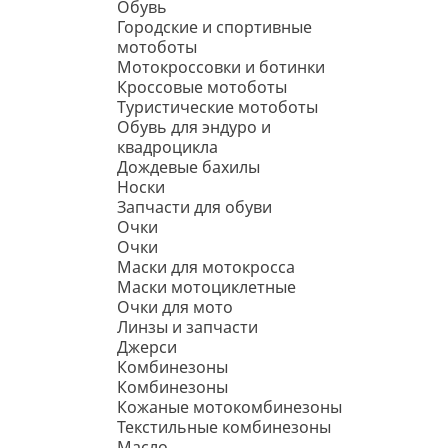
Обувь
Городские и спортивные
мотоботы
Мотокроссовки и ботинки
Кроссовые мотоботы
Туристические мотоботы
Обувь для эндуро и
квадроцикла
Дождевые бахилы
Носки
Запчасти для обуви
Очки
Очки
Маски для мотокросса
Маски мотоциклетные
Очки для мото
Линзы и запчасти
Джерси
Комбинезоны
Комбинезоны
Кожаные мотокомбинезоны
Текстильные комбинезоны
Масло