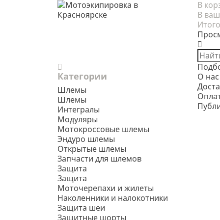
В кор
В ваш
Итого
Прос
Подб
Категории
О нас
Доста
Шлемы
Опла
Шлемы
Публ
Интегралы
Модуляры
Мотокроссовые шлемы
Эндуро шлемы
Открытые шлемы
Запчасти для шлемов
Защита
Защита
Моточерепахи и жилеты
Наколенники и налокотники
Защита шеи
Защитные шорты