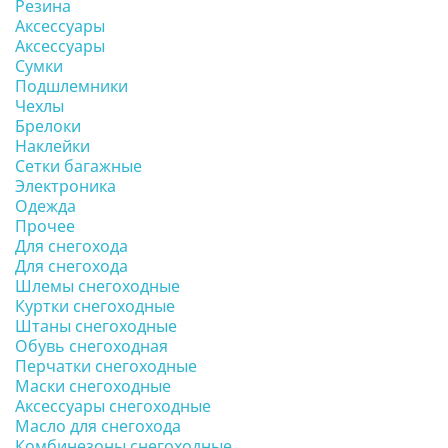
Резина
Аксессуары
Аксессуары
Сумки
Подшлемники
Чехлы
Брелоки
Наклейки
Сетки багажные
Электроника
Одежда
Прочее
Для снегохода
Для снегохода
Шлемы снегоходные
Куртки снегоходные
Штаны снегоходные
Обувь снегоходная
Перчатки снегоходные
Маски снегоходные
Аксессуары снегоходные
Масло для снегохода
Комбинезоны снегоходные