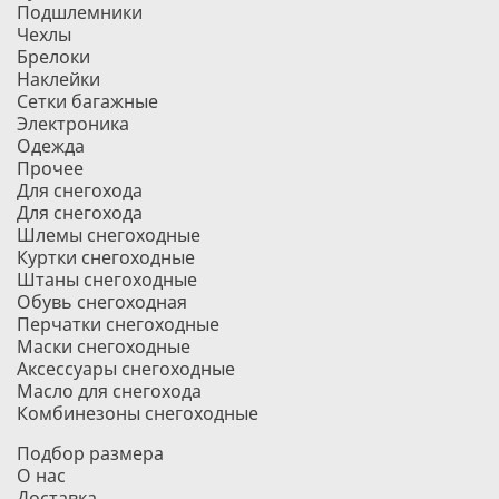
Подшлемники
Чехлы
Брелоки
Наклейки
Сетки багажные
Электроника
Одежда
Прочее
Для снегохода
Для снегохода
Шлемы снегоходные
Куртки снегоходные
Штаны снегоходные
Обувь снегоходная
Перчатки снегоходные
Маски снегоходные
Аксессуары снегоходные
Масло для снегохода
Комбинезоны снегоходные
Подбор размера
О нас
Доставка