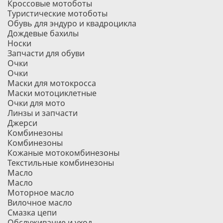
Кроссовые мотоботы
Туристические мотоботы
Обувь для эндуро и квадроцикла
Дождевые бахилы
Носки
Запчасти для обуви
Очки
Очки
Маски для мотокросса
Маски мотоциклетные
Очки для мото
Линзы и запчасти
Джерси
Комбинезоны
Комбинезоны
Кожаные мотокомбинезоны
Текстильные комбинезоны
Масло
Масло
Моторное масло
Вилочное масло
Смазка цепи
Обслуживание и уход