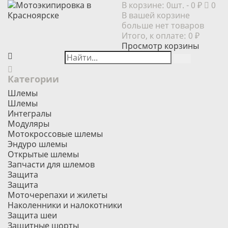
В корзине:
0шт.
- 0 ₽
0
В вашей корзине
больше нет товаров
Итого, к оплате:
0 ₽
Просмотр корзины
Категории
Шлемы
Шлемы
Интегралы
Модуляры
Мотокроссовые шлемы
Эндуро шлемы
Открытые шлемы
Запчасти для шлемов
Защита
Защита
Моточерепахи и жилеты
Наколенники и налокотники
Защита шеи
Защитные шорты