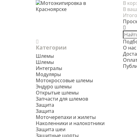
В кор
В ваш
Итого
Прос
Подб
Категории
О нас
Доста
Шлемы
Опла
Шлемы
Публ
Интегралы
Модуляры
Мотокроссовые шлемы
Эндуро шлемы
Открытые шлемы
Запчасти для шлемов
Защита
Защита
Моточерепахи и жилеты
Наколенники и налокотники
Защита шеи
Защитные шорты