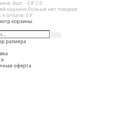
зине:
0шт.
- 0 ₽
0
ей корзине больше нет товаров
, к оплате:
0 ₽
мотр корзины
ор размера
вка
та
ичная оферта