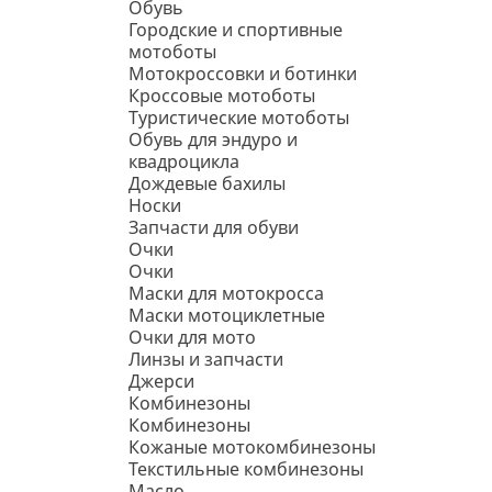
Обувь
Городские и спортивные
мотоботы
Мотокроссовки и ботинки
Кроссовые мотоботы
Туристические мотоботы
Обувь для эндуро и
квадроцикла
Дождевые бахилы
Носки
Запчасти для обуви
Очки
Очки
Маски для мотокросса
Маски мотоциклетные
Очки для мото
Линзы и запчасти
Джерси
Комбинезоны
Комбинезоны
Кожаные мотокомбинезоны
Текстильные комбинезоны
Масло