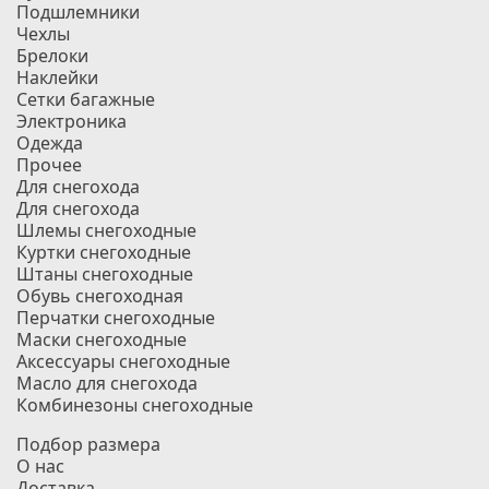
Подшлемники
Чехлы
Брелоки
Наклейки
Сетки багажные
Электроника
Одежда
Прочее
Для снегохода
Для снегохода
Шлемы снегоходные
Куртки снегоходные
Штаны снегоходные
Обувь снегоходная
Перчатки снегоходные
Маски снегоходные
Аксессуары снегоходные
Масло для снегохода
Комбинезоны снегоходные
Подбор размера
О нас
Доставка