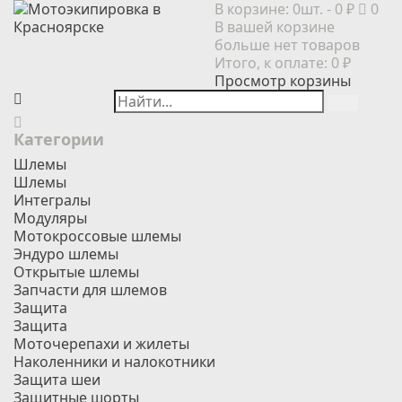
В корзине:
0шт.
- 0 ₽
0
В вашей корзине
больше нет товаров
Итого, к оплате:
0 ₽
Просмотр корзины
Категории
Шлемы
Шлемы
Интегралы
Модуляры
Мотокроссовые шлемы
Эндуро шлемы
Открытые шлемы
Запчасти для шлемов
Защита
Защита
Моточерепахи и жилеты
Наколенники и налокотники
Защита шеи
Защитные шорты