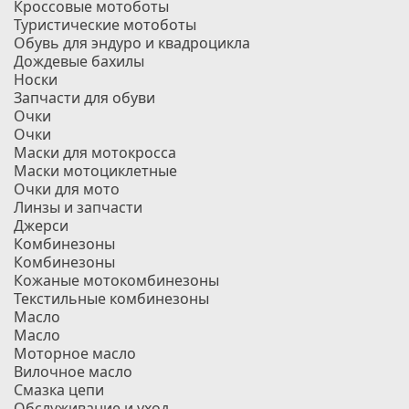
Кроссовые мотоботы
Туристические мотоботы
Обувь для эндуро и квадроцикла
Дождевые бахилы
Носки
Запчасти для обуви
Очки
Очки
Маски для мотокросса
Маски мотоциклетные
Очки для мото
Линзы и запчасти
Джерси
Комбинезоны
Комбинезоны
Кожаные мотокомбинезоны
Текстильные комбинезоны
Масло
Масло
Моторное масло
Вилочное масло
Смазка цепи
Обслуживание и уход