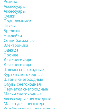
Резина
Аксессуары
Аксессуары
Сумки
Подшлемники
Чехлы
Брелоки
Наклейки
Сетки багажные
Электроника
Одежда
Прочее
Для снегохода
Для снегохода
Шлемы снегоходные
Куртки снегоходные
Штаны снегоходные
Обувь снегоходная
Перчатки снегоходные
Маски снегоходные
Аксессуары снегоходные
Масло для снегохода
Комбинезоны снегоходные